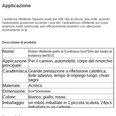
Applicazione
L'evidenza riflettente Tapeare
usato per tutti i tipi di veicoli, alla notte, quando
l'automobile posteriore accende i suoi fari, l'autoadesivo riflettente sul corpo
anteriore molto luminosità, può efficacemente avvertirci con attenzione
azionamento di tp.
Descrizione di prodotto
Nome:
Rotolo riflettente giallo di Continious 5cm*50m del nastro di
evidenza dell'ECE
Applicazione
Per il camion, automobile, corpo del rimorchio
principale:
Caratteristica:
Grande prestazione a riflessione catottrica,
forte adesivo, tempo di impiego lungo, chiari
segni
Materiale:
Acrilico
Dimensione:
5cm*50m/rotolo
Colore:
bianco, giallo, rosso,
Imballaggio
un rotolo imballato in 1 piccola scatola, 24pcs
imballata in un cartone
Campione:
campione libero mentre porto assegnato