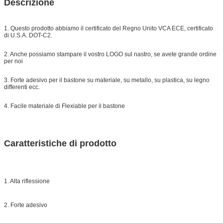
Descrizione
Consegna
7 giorni, secondo la quantità di ordine
1. Questo prodotto abbiamo il certificato del Regno Unito VCA ECE, certificato
di U.S.A. DOT-C2.
2. Anche possiamo stampare il vostro LOGO sul nastro, se avete grande ordine
per noi
3. Forte adesivo per il bastone su materiale, su metallo, su plastica, su legno
differenti ecc.
4. Facile materiale di Flexiable per il bastone
Caratteristiche di prodotto
1. Alta riflessione
2. Forte adesivo