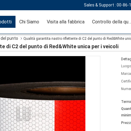
Sales & Support :
00-86-
odotti
Chi Siamo
Visita alla fabbrica
Controllo della qual
2 del punto
Qualità garantita nastro riflettente di C2 del punto di Red&White unica
te di C2 del punto di Red&White unica per i veicoli
Dettag
Luogo 
Marca
Certif
Numer
Termi
Quant
minim
Prezz