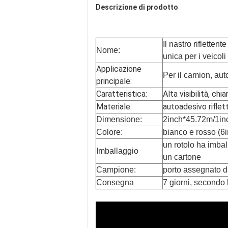
Descrizione di prodotto
Il nastro rifletten
Nome:
unica per i veicoli
Applicazione
Per il camion, aut
principale:
Caratteristica:
Alta visibilità, ch
Materiale:
autoadesivo riflet
Dimensione:
2inch*45.72m/1in
Colore:
bianco e rosso (6
un rotolo ha imbal
Imballaggio
un cartone
Campione:
porto assegnato d
Consegna
7 giorni, secondo 