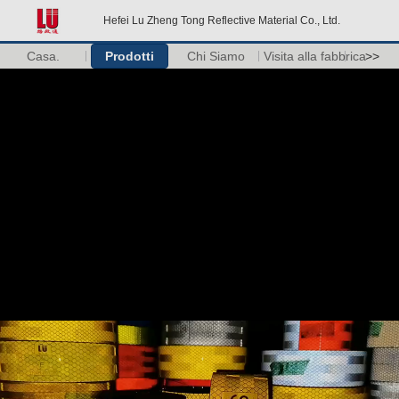
Hefei Lu Zheng Tong Reflective Material Co., Ltd.
Casa.
Prodotti
Chi Siamo
Visita alla fabbrica
>>