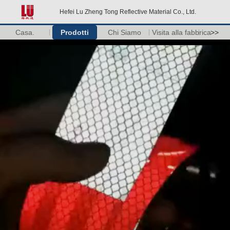
Hefei Lu Zheng Tong Reflective Material Co., Ltd.
Casa.
Prodotti
Chi Siamo
Visita alla fabbrica
>>