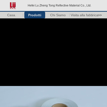
Hefei Lu Zheng Tong Reflective Material Co., Ltd.
Casa.
Prodotti
Chi Siamo
Visita alla fabbrica
>>