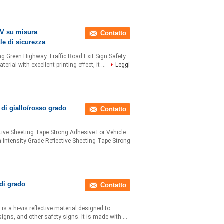
UV su misura
Contatto
le di sicurezza
ng Green Highway Traffic Road Exit Sign Safety
rial with excellent printing effect, it ...
Leggi
o di giallo/rosso grado
Contatto
ctive Sheeting Tape Strong Adhesive For Vehicle
 Intensity Grade Reflective Sheeting Tape Strong
 di grado
Contatto
is a hi-vis reflective material designed to
signs, and other safety signs. It is made with ...