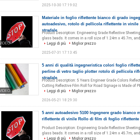
2025-10-30 17:19:02
Materiale in foglio riflettente bianco di grado inge
autoadesivo, rotolo di pellicola riflettente in vinile
stradale
Product Description: Engineering Grade Reflective Sheeting
glass beads. It comes in a roll size of 1.24m x 45.7m, and i
Leggi di più
Miglior prezzo
2025-07-31 17:13:45
5 anni di qualità ingegneristica colori foglio riflett
perline di vetro taglio plotter rotolo di pellicola rif
stradale
Product Description: 5 Years Engineer Grade Colors Reflect
Cutting Reflective Film Roll for Road Signage is Made of PE
Leggi di più
Miglior prezzo
2026-05-21 18:29:30
5 anni autoadesivo 5100 Ingegnere grado bianco ma
riflettente di vinile Rollo di film di foglio riflettent
Product Description: Engineering Grade Reflective Sheeting
glass beads. It comes in a roll size of 1.24m x 45.7m, and i
Leggi di più
Miglior prezzo