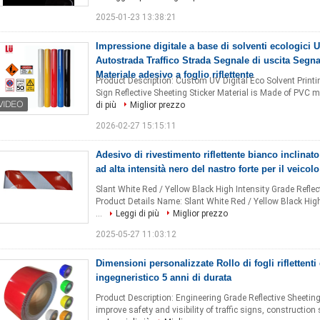
2025-01-23 13:38:21
Impressione digitale a base di solventi ecologici 
Autostrada Traffico Strada Segnale di uscita Segna
Materiale adesivo a foglio riflettente
Product Description: Custom UV Digital Eco Solvent Printi
Sign Reflective Sheeting Sticker Material is Made of PVC mate
di più
Miglior prezzo
2026-02-27 15:15:11
Adesivo di rivestimento riflettente bianco inclinat
ad alta intensità nero del nastro forte per il veicolo
Slant White Red / Yellow Black High Intensity Grade Refle
Product Details Name: Slant White Red / Yellow Black High
...
Leggi di più
Miglior prezzo
2025-05-27 11:03:12
Dimensioni personalizzate Rollo di fogli riflettenti
ingegneristico 5 anni di durata
Product Description: Engineering Grade Reflective Sheeting 
improve safety and visibility of traffic signs, construction 