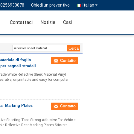
18256930878
Chiedi un preventivo
Italian
ità
Contattaci
Notizie
Casi
teriale di foglio
Contatto
e per segnali stradali
ade White Reflective Sheet Material Vinyl
ntearable, unprintable and easy for computer
ear Marking Plates
Contatto
ctive Sheeting Tape Strong Adhesive For Vehicle
e Reflective Rear Marking Plates Stickers ...