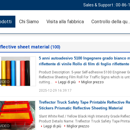
Sales & Support :
00-86-
odotti
Chi Siamo
Visita alla fabbrica
Controllo della qual
flective sheet material
(100)
5 anni autoadesivo 5100 Ingegnere grado bianco ma
riflettente di vinile Rollo di film di foglio riflettent
Product Description: 5-year Self-adhesive 5100 Engineer Gr
Reflective Sheeting Film Roll For Traffic Signs which is u
cutting...
Leggi di più
Miglior prezzo
2025-12-29 16:39:17
Treflector Truck Safety Tape Printable Reflective R
Stickers Prismatic Reflective Sheeting Material
Slant White Red / Yellow Black High Intensity Grade Refle
Product Details Name: Treflector Truck Safety Tape Printabl
Leggi di più
Miglior prezzo