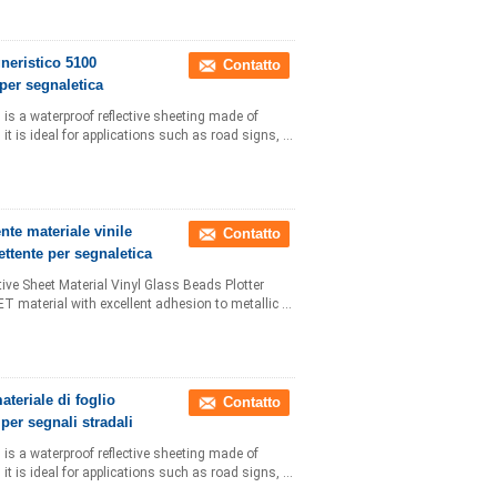
gneristico 5100
Contatto
 per segnaletica
 is a waterproof reflective sheeting made of
t is ideal for applications such as road signs, ...
ente materiale vinile
Contatto
lettente per segnaletica
ive Sheet Material Vinyl Glass Beads Plotter
T material with excellent adhesion to metallic ...
teriale di foglio
Contatto
e per segnali stradali
 is a waterproof reflective sheeting made of
t is ideal for applications such as road signs, ...