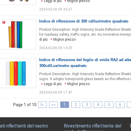
Leggi di più
Miglior prezzo
2024-02-06 09:33:27
Indice di riflessione di 300 cd/lux/metro quadrato
Product Description: High Intensity Grade Reflective Sheet
for roadway safety, traffic signs, etc. Its innovative Hone
di più
Miglior prezzo
2024-02-06 09:14:25
Indice di riflessione del foglio di vinile RA2 ad alta
300cd/Lux/metro quadrato
Product Description: High Intensity Grade Reflective Sheet
signs. It adopts honeycomb glass beads as the reflective mat
Leggi di più
Miglior prezzo
2024-02-06 09:17:47
Page 1 of 10
|<
<<
1
2
3
4
5
6
ati riflettenti del nastro
Rivestimento riflettente del