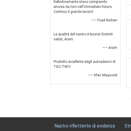
Definitivamente stavo comprando
ancora da loro nell'immediato futuro.
Continui il grande lavoro!
—— Fuad Kiuhan
La qualità del nastro è buona! Distinti
saluti, Aram.
—— Aram
Prodotto eccellente degli autoadesivi di
TDC-TWC!
—— Irfan Maqsood
Nastro riflettente di evidenza
Str