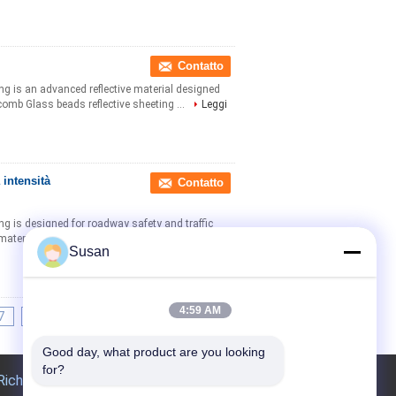
Contatto
ing is an advanced reflective material designed
ycomb Glass beads reflective sheeting ...
Leggi
 intensità
Contatto
ing is designed for roadway safety and traffic
erial, providing a reflective index of over ...
Susan
4:59 AM
7
8
9
10
>>
>|
Good day, what product are you looking 
for?
Richiedere un preventivo