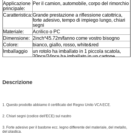
Applicazione
Per il camion, automobile, corpo del rimorchio
principale:
Caratteristica:
Grande prestazione a riflessione catottrica,
forte adesivo, tempo di impiego lungo, chiari
segni
Materiale:
Acrilico o PC
Dimensione:
2inch*45.72m/fanno come vostro bisogno
Colore:
bianco, giallo, rosso, white&red
Imballaggio
un rotolo ha imballato in 1 piccola scatola,
20pcs/24pcs ha imballato in un cartone
Campione:
porto assegnato di attimo del campione libero
Consegna
7 giorni, secondo la quantità di ordine
Descrizione
1. Questo prodotto abbiamo il certificato del Regno Unito VCA ECE.
2. Chiari segni (codice dell'ECE) sul nastro
3. Forte adesivo per il bastone ecc. legno differente del materiale, del metallo,
del plastica.