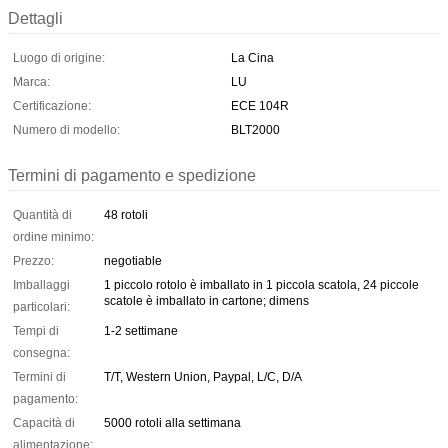
Dettagli
Luogo di origine:
La Cina
Marca:
LU
Certificazione:
ECE 104R
Numero di modello:
BLT2000
Termini di pagamento e spedizione
Quantità di
48 rotoli
ordine minimo:
Prezzo:
negotiable
Imballaggi
1 piccolo rotolo è imballato in 1 piccola scatola, 24 piccole
scatole è imballato in cartone; dimens
particolari:
Tempi di
1-2 settimane
consegna:
Termini di
T/T, Western Union, Paypal, L/C, D/A
pagamento:
Capacità di
5000 rotoli alla settimana
alimentazione: