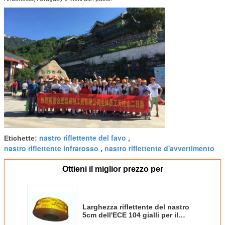
nastro riflettente del favo
Etichette:
,
nastro riflettente infrarosso
nastro riflettente d'avvertimento
,
Ottieni il miglior prezzo per
Larghezza riflettente del nastro
5cm dell'ECE 104 gialli per il
rimorchio delle automobili dei