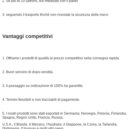
2. Se più di 20 catrons, noi imballato con il pallet
3. seguendo il trasporto finché non riceviate la sicurezza delle merci
Vantaggi competitivi
1. Offriamo i prodotti di qualità al prezzo competitivo nella consegna rapida.
2. Buon servizio di dopo-vendita.
3. il passaggio su ordinazione di 100% ha garantito.
4. Termini flessibili e non tracciabili di pagamento.
5. I nostri prodotti sono stati esportati in Germania, Norvegia, Polonia, Finlandia,
Spagna, Regno Unito, Francia, Russia,
U.S.A., il Brasile, il Messico, l'Australia, il Giappone, la Corea, la Tailandia,
l'Indonesia, l'Uruguay e molti altri paesi.