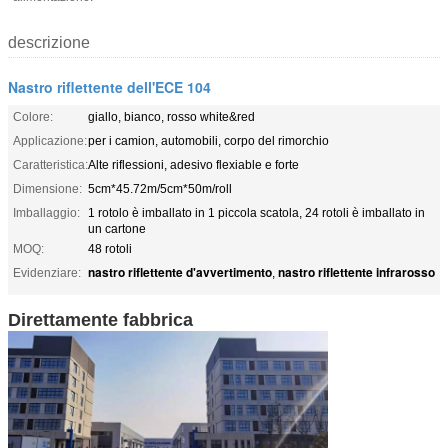
descrizione
Nastro riflettente dell'ECE 104
Colore:
giallo, bianco, rosso white&red
Applicazione:
per i camion, automobili, corpo del rimorchio
Caratteristica:
Alte riflessioni, adesivo flexiable e forte
Dimensione:
5cm*45.72m/5cm*50m/roll
Imballaggio:
1 rotolo è imballato in 1 piccola scatola, 24 rotoli è imballato in
un cartone
MOQ:
48 rotoli
nastro riflettente d'avvertimento
nastro riflettente infrarosso
Evidenziare:
,
Direttamente fabbrica