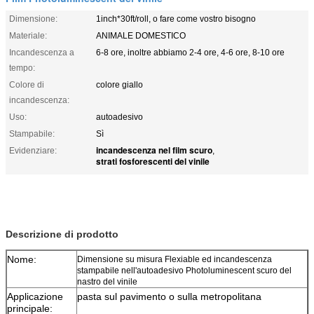
Dimensione:
1inch*30ft/roll, o fare come vostro bisogno
Materiale:
ANIMALE DOMESTICO
Incandescenza a
6-8 ore, inoltre abbiamo 2-4 ore, 4-6 ore, 8-10 ore
tempo:
Colore di
colore giallo
incandescenza:
Uso:
autoadesivo
Stampabile:
Sì
incandescenza nel film scuro
Evidenziare:
,
strati fosforescenti del vinile
Dimensione su misura Flexiable ed incandescenza stampabile
nell'autoadesivo Photoluminescent scuro del nastro del vinile
Descrizione di prodotto
Nome:
Dimensione su misura Flexiable ed incandescenza
stampabile nell'autoadesivo Photoluminescent scuro del
nastro del vinile
Applicazione
pasta sul pavimento o sulla metropolitana
principale: