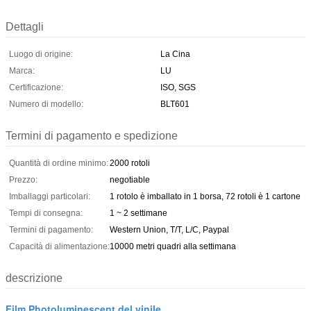
Dettagli
Luogo di origine:
La Cina
Marca:
LU
Certificazione:
ISO, SGS
Numero di modello:
BLT601
Termini di pagamento e spedizione
Quantità di ordine minimo:
2000 rotoli
Prezzo:
negotiable
Imballaggi particolari:
1 rotolo è imballato in 1 borsa, 72 rotoli è 1 cartone
Tempi di consegna:
1 ~ 2 settimane
Termini di pagamento:
Western Union, T/T, L/C, Paypal
Capacità di alimentazione:
10000 metri quadri alla settimana
descrizione
Film Photoluminescent del vinile