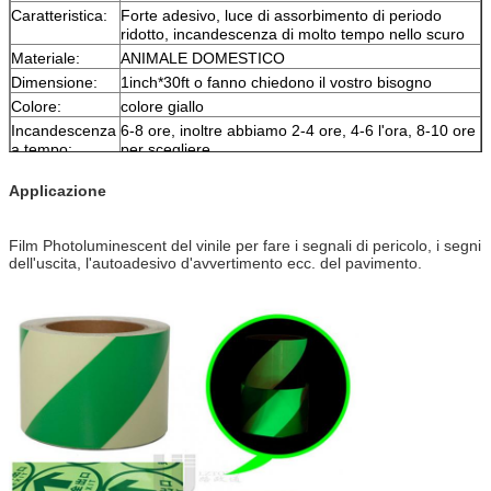
Caratteristica:
Forte adesivo, luce di assorbimento di periodo
ridotto, incandescenza di molto tempo nello scuro
Materiale:
ANIMALE DOMESTICO
Dimensione:
1inch*30ft o fanno chiedono il vostro bisogno
Colore:
colore giallo
Incandescenza
6-8 ore, inoltre abbiamo 2-4 ore, 4-6 l'ora, 8-10 ore
a tempo:
per scegliere
Campione:
porto assegnato di attimo del campione libero
Applicazione
Consegna
7 giorni, secondo la quantità di ordine
Film Photoluminescent del vinile per fare i segnali di pericolo, i segni
dell'uscita, l'autoadesivo d'avvertimento ecc. del pavimento.