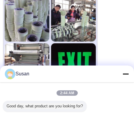
Susan
2:44 AM
vinile autoadesivo photoluminescent
Etichette:
,
strati fosforescenti del vinile
incandescenza nel film scuro
,
Good day, what product are you looking for?
Ottieni il miglior prezzo per