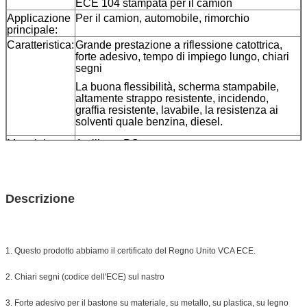
ECE 104 stampata per il camion
Applicazione
Per il camion, automobile, rimorchio
principale:
Caratteristica:
Grande prestazione a riflessione catottrica,
forte adesivo, tempo di impiego lungo, chiari
segni
La buona flessibilità, scherma stampabile,
altamente strappo resistente, incidendo,
graffia resistente, lavabile, la resistenza ai
solventi quale benzina, diesel.
Materiale:
Acrilico o PC
Dimensione:
2inch*45.72m/fanno come vostro bisogno
Colore:
bianco, giallo, rosso, white&red
Imballaggio
un rotolo imballato in 1 piccola scatola,
Descrizione
20pcs/24pcs imballata in un cartone
Campione:
campione libero mentre porto assegnato
Consegna
7 giorni, secondo la quantità di ordine
1. Questo prodotto abbiamo il certificato del Regno Unito VCA ECE.
2. Chiari segni (codice dell'ECE) sul nastro
3. Forte adesivo per il bastone su materiale, su metallo, su plastica, su legno