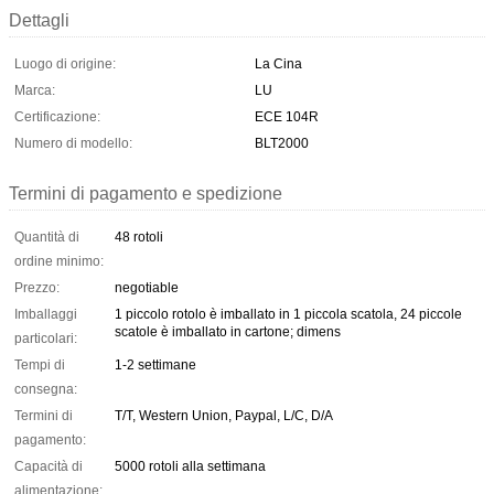
Dettagli
Luogo di origine:
La Cina
Marca:
LU
Certificazione:
ECE 104R
Numero di modello:
BLT2000
Termini di pagamento e spedizione
Quantità di
48 rotoli
ordine minimo:
Prezzo:
negotiable
Imballaggi
1 piccolo rotolo è imballato in 1 piccola scatola, 24 piccole
scatole è imballato in cartone; dimens
particolari:
Tempi di
1-2 settimane
consegna:
Termini di
T/T, Western Union, Paypal, L/C, D/A
pagamento:
Capacità di
5000 rotoli alla settimana
alimentazione: