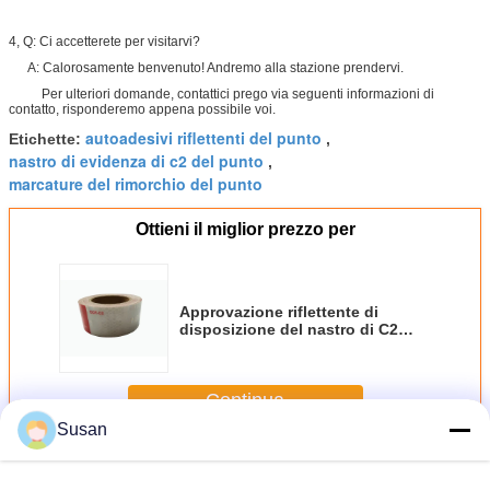
4, Q: Ci accetterete per visitarvi?
A: Calorosamente benvenuto! Andremo alla stazione prendervi.
Per ulteriori domande, contattici prego via seguenti informazioni di
contatto, risponderemo appena possibile voi.
autoadesivi riflettenti del punto
Etichette:
,
nastro di evidenza di c2 del punto
,
marcature del rimorchio del punto
Ottieni il miglior prezzo per
Approvazione riflettente di
disposizione del nastro di C2
dell'alto di visibilità punto del
rimorchio sensibile alla
pressione
Continua
Susan
Nastro riflettente di C2 del punto
Più