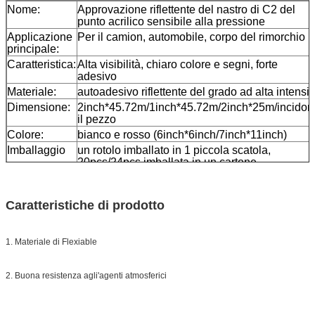
Nome:
Approvazione riflettente del nastro di C2 del
punto acrilico sensibile alla pressione
Applicazione
Per il camion, automobile, corpo del rimorchio
principale:
Caratteristica:
Alta visibilità, chiaro colore e segni, forte
adesivo
Materiale:
autoadesivo riflettente del grado ad alta intensit
Dimensione:
2inch*45.72m/1inch*45.72m/2inch*25m/incidon
il pezzo
Colore:
bianco e rosso (6inch*6inch/7inch*11inch)
Imballaggio
un rotolo imballato in 1 piccola scatola,
20pcs/24pcs imballata in un cartone
Campione:
campione libero mentre porto assegnato
Consegna
7 giorni, secondo la quantità di ordine
Caratteristiche di prodotto
1. Materiale di Flexiable
2. Buona resistenza agli'agenti atmosferici