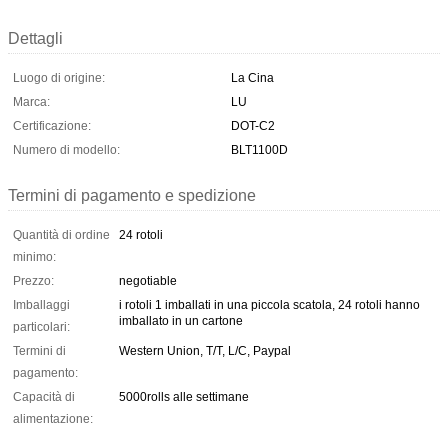
Dettagli
Luogo di origine:
La Cina
Marca:
LU
Certificazione:
DOT-C2
Numero di modello:
BLT1100D
Termini di pagamento e spedizione
Quantità di ordine
24 rotoli
minimo:
Prezzo:
negotiable
Imballaggi
i rotoli 1 imballati in una piccola scatola, 24 rotoli hanno
imballato in un cartone
particolari:
Termini di
Western Union, T/T, L/C, Paypal
pagamento:
Capacità di
5000rolls alle settimane
alimentazione: