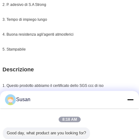
2.
P. adesivo di S.A Strong
3.
Tempo di impiego lungo
4.
Buona resistenza agli'agenti atmosferici
5.
Stampabile
Descrizione
1.
Questo prodotto abbiamo il certificato dello SGS ccc di iso
2. La buona resistenza agli'agenti atmosferici, può usare 5 anni.
Susan
3. Forte adesivo per il bastone ecc. legno differente del materiale, del metallo,
del plastica.
8:18 AM
4. Materiale di Flexiable facile per il bastone
Good day, what product are you looking for?