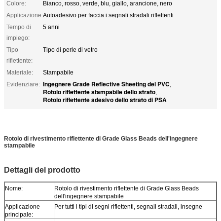
Colore:
Bianco, rosso, verde, blu, giallo, arancione, nero
Applicazione:
Autoadesivo per faccia i segnali stradali riflettenti
Tempo di
5 anni
impiego:
Tipo
Tipo di perle di vetro
riflettente:
Materiale:
Stampabile
Ingegnere Grade Reflective Sheeting del PVC
Evidenziare:
,
Rotolo riflettente stampabile dello strato
,
Rotolo riflettente adesivo dello strato di PSA
Rotolo di rivestimento riflettente di Grade Glass Beads dell'ingegnere
stampabile
Rotolo di rivestimento riflettente di Grade Glass Beads dell'ingegnere
stampabile
Dettagli del prodotto
Nome:
Rotolo di rivestimento riflettente di Grade Glass Beads
dell'ingegnere stampabile
Applicazione
Per tutti i tipi di segni riflettenti, segnali stradali, insegne
principale: