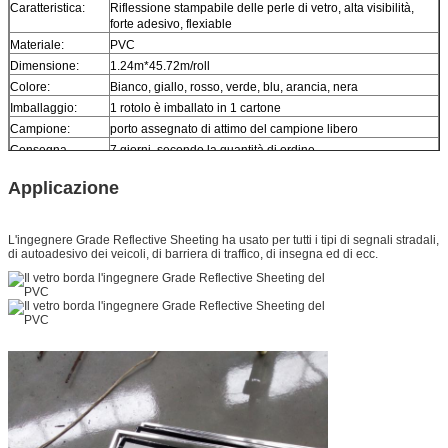
Caratteristica:
Riflessione stampabile delle perle di vetro, alta visibilità,
forte adesivo, flexiable
Materiale:
PVC
Dimensione:
1.24m*45.72m/roll
Colore:
Bianco, giallo, rosso, verde, blu, arancia, nera
Imballaggio:
1 rotolo è imballato in 1 cartone
Campione:
porto assegnato di attimo del campione libero
Consegna
7 giorni, secondo la quantità di ordine
Applicazione
L'ingegnere Grade Reflective Sheeting
ha usato per tutti i tipi di segnali stradali,
di autoadesivo dei veicoli, di barriera di traffico, di insegna ed di ecc.