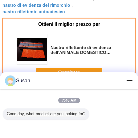
nastro di evidenza del rimorchio
,
nastro riflettente autoadesivo
Ottieni il miglior prezzo per
Nastro riflettente di evidenza
dell'ANIMALE DOMESTICO
autoadesivo del segnale stradale
Continua
Susan
Nastro riflettente di evidenza
Più
7:46 AM
Good day, what product are you looking for?
45.72m
autoadesivo
L'alta riflessione
50mm*45.72m
Ades
sione
riflettente
eccellente ha
DOT-C2 Nastro di
Sicurezz
iallo di
impermeabile di
metallizzato il
conspicuità
veico
icuità
evidenza del
nastro prismatico
riflettente giallo e
imperme