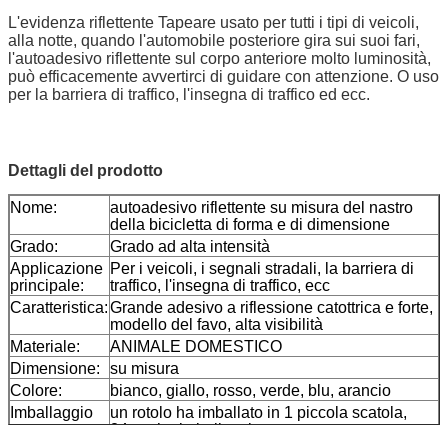
L'evidenza riflettente Tapeare
usato per tutti i tipi di veicoli,
alla notte, quando l'automobile posteriore gira sui suoi fari,
l'autoadesivo riflettente sul corpo anteriore molto luminosità,
può efficacemente avvertirci di guidare con attenzione. O uso
per la barriera di traffico, l'insegna di traffico ed ecc.
Dettagli del prodotto
Nome:
autoadesivo riflettente su misura del nastro
della bicicletta di forma e di dimensione
Grado:
Grado ad alta intensità
Applicazione
Per i veicoli, i segnali stradali, la barriera di
principale:
traffico, l'insegna di traffico, ecc
Caratteristica:
Grande adesivo a riflessione catottrica e forte,
modello del favo, alta visibilità
Materiale:
ANIMALE DOMESTICO
Dimensione:
su misura
Colore:
bianco, giallo, rosso, verde, blu, arancio
Imballaggio
un rotolo ha imballato in 1 piccola scatola,
24pcs ha imballato in un cartone