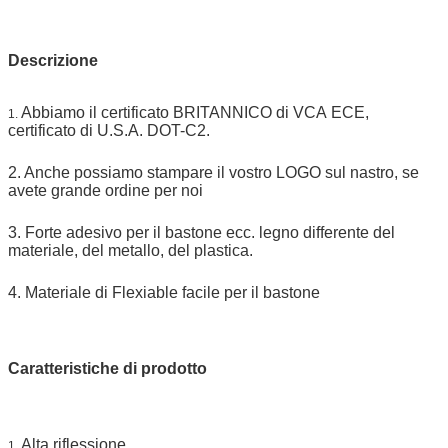
Campione:
porto assegnato di attimo del campione libero
Consegna
7 giorni, secondo la quantità di ordine
Descrizione
Abbiamo il certificato BRITANNICO di VCA ECE,
1.
certificato di U.S.A. DOT-C2.
2. Anche possiamo stampare il vostro LOGO sul nastro, se
avete grande ordine per noi
3. Forte adesivo per il bastone ecc. legno differente del
materiale, del metallo, del plastica.
4. Materiale di Flexiable facile per il bastone
Caratteristiche di prodotto
Alta riflessione
1.