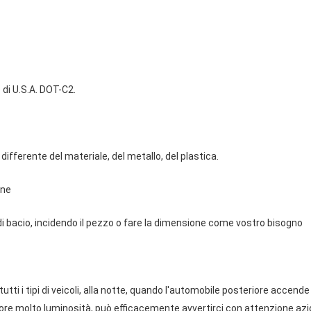
 di U.S.A. DOT-C2.
 differente del materiale, del metallo, del plastica.
one
di bacio, incidendo il pezzo o fare la dimensione come vostro bisogno
tutti i tipi di veicoli, alla notte, quando l'automobile posteriore accende i
riore molto luminosità, può efficacemente avvertirci con attenzione az