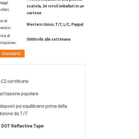
laggi
scatola, 24 rotoli imballati in un
olari:
cartone
ni di
Western Union, T/T, L/C, Paypal
mento:
ità di
5000rolls alle settimane
ntazione:
Contatto
C2 certificate
ettazione popolare
eposit poi equilibrano prima della
izione da T/T
 DOT Reflective Tape