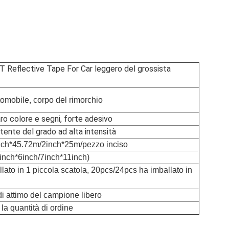
T Reflective Tape For Car leggero del grossista
tomobile, corpo del rimorchio
iaro colore e segni, forte adesivo
ttente del grado ad alta intensità
nch*45.72m/2inch*25m/pezzo inciso
6inch*6inch/7inch*11inch)
llato in 1 piccola scatola, 20pcs/24pcs ha imballato in
i attimo del campione libero
la quantità di ordine