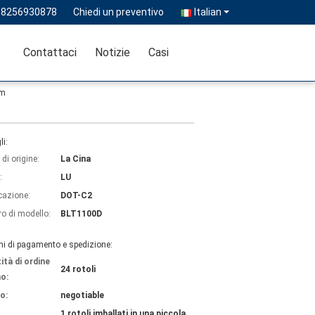
18256930878
Chiedi un preventivo
Italian
ità
Contattaci
Notizie
Casi
2m
li:
di origine:
La Cina
:
LU
icazione:
DOT-C2
o di modello:
BLT1100D
ni di pagamento e spedizione:
ità di ordine
24 rotoli
o:
o:
negotiable
1 rotoli imballati in una piccola