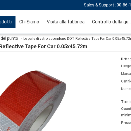
Sales & Support :
00-86-
odotti
Chi Siamo
Visita alla fabbrica
Controllo della qual
2 del punto
Le perle di vetro accendono DOT Reflective Tape For Car 0.05x45.7
Reflective Tape For Car 0.05x45.72m
Dettag
Luogo 
Marca
Certif
Numer
Termi
Quant
minim
Prezz