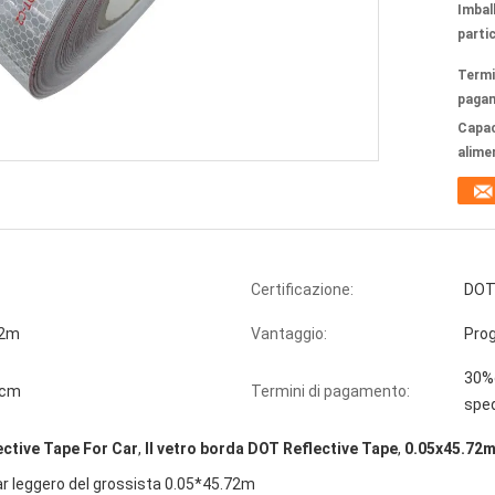
Imbal
partic
Termi
paga
Capac
alime
Certificazione:
DOT-
72m
Vantaggio:
Prog
30%d
9cm
Termini di pagamento:
sped
ctive Tape For Car
,
Il vetro borda DOT Reflective Tape
,
0.05x45.72m
ar leggero del grossista 0.05*45.72m