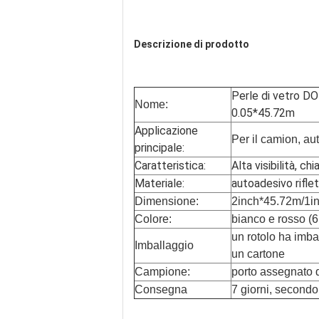
Descrizione di prodotto
Perle di vetro DO
Nome:
0.05*45.72m
Applicazione
Per il camion, au
principale:
Caratteristica:
Alta visibilità, ch
Materiale:
autoadesivo rifle
Dimensione:
2inch*45.72m/1i
Colore:
bianco e rosso (
un rotolo ha imba
Imballaggio
un cartone
Campione:
porto assegnato d
Consegna
7 giorni, secondo 