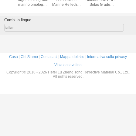
ive Tape
marino omologato
Marine Reflective
Solas Grade
del na
olas
Solas, nastri
Tape Sticker Film
Nastro riflettente
riflett
oved
riflettenti
Sheet
marino Adesivo
d'arge
ctive
autoadesivi per
per la sicurezza
impermeab
Cambi la lingua
as Grade
salvagente
CIS
 Retro
Italian
ive Tape
olas
oved
ive Tape
rcazioni
ataggio
Casa
|
Chi Siamo
|
Contattaci
|
Mappa del sito
|
Informativa sulla privacy
Vista da tavolino
Copyright © 2018 - 2026 Hefei Lu Zheng Tong Reflective Material Co., Ltd..
All rights reserved.