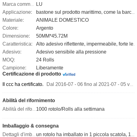
LU
Marca commerciale:
Applicazione:
bastone sul prodotto marittimo, come la barca, nave, salvagente, palo della neve
Materiale:
ANIMALE DOMESTICO
Colore:
Argento
Dimensione:
50MM*45.72M
Caratteristica:
Alto adesivo riflettente, impermeabile, forte leggero
Adesivo:
Adesivo sensibile alla pressione
MOQ:
24 Rolls
Campione:
Liberamente
Certificazione di prodotto
Il ccc ha certificato.
Dal 2016-07 - 06 fino al 2021-07 - 05 validi
Abilità del rifornimento
1000 rotolo/Rolls alla settimana
Abilità del rifornimento:
Imballaggio & consegna
Dettagli d'imballaggio
un rotolo ha imballato in 1 piccola scatola, 12 piccole scatole imballate in 1carton