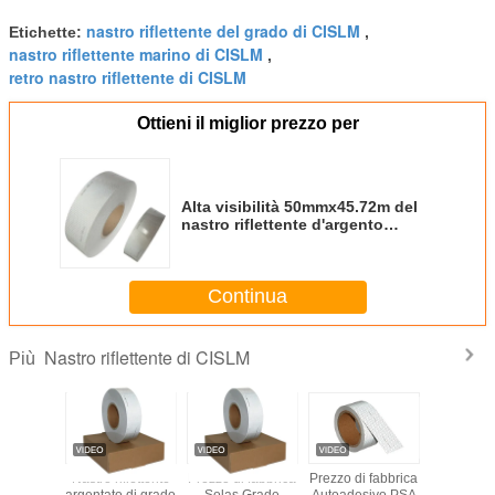
nastro riflettente del grado di CISLM
Etichette:
,
nastro riflettente marino di CISLM
,
retro nastro riflettente di CISLM
Ottieni il miglior prezzo per
Alta visibilità 50mmx45.72m del
nastro riflettente d'argento
impermeabile di CISLM
Continua
Nastro riflettente di CISLM
Più
 Grade
Nastro riflettente
Prezzo di fabbrica
Prezzo di fabbrica
Alta visi
 Retro
argentato di grado
Solas Grade
Autoadesivo PSA
50mmx4