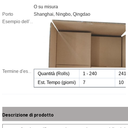
O su misura
Porto
Shanghai, Ningbo, Qingdao
Esempio dell'immagine:
Termine d'esecuzione:
Quantità (Rolls)
1 - 240
241 
Est. Tempo (giorni)
7
10
Descrizione di prodotto