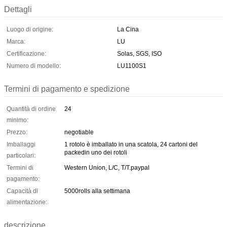
Dettagli
Luogo di origine:
La Cina
Marca:
LU
Certificazione:
Solas, SGS, ISO
Numero di modello:
LU1100S1
Termini di pagamento e spedizione
Quantità di ordine
24
minimo:
Prezzo:
negotiable
Imballaggi
1 rotolo è imballato in una scatola, 24 cartoni del
packedin uno dei rotoli
particolari:
Termini di
Western Union, L/C, T/T.paypal
pagamento:
Capacità di
5000rolls alla settimana
alimentazione:
descrizione