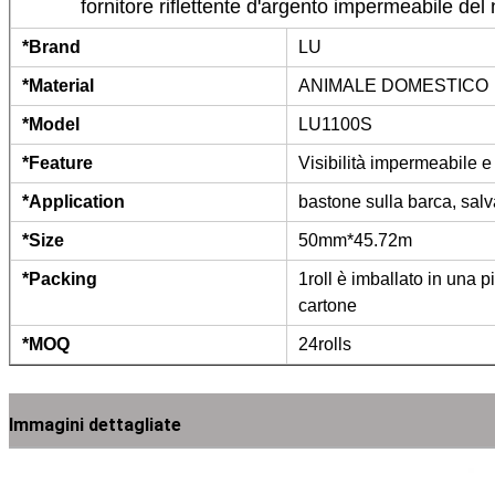
fornitore riflettente d'argento impermeabile 
*Brand
LU
*Material
ANIMALE DOMESTICO
*Model
LU1100S
*Feature
Visibilità impermeabile e 
*Application
bastone sulla barca, salv
*Size
50mm*45.72m
*Packing
1roll è imballato in una pi
cartone
*MOQ
24rolls
Immagini dettagliate