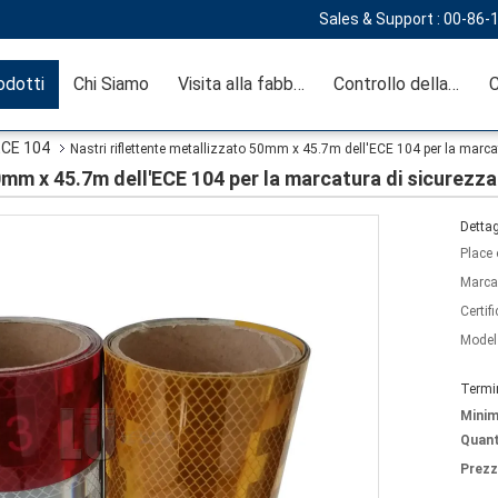
Sales & Support :
00-86-
odotti
Chi Siamo
Visita alla fabbrica
Controllo della qualità
C
'ECE 104
Nastri riflettente metallizzato 50mm x 45.7m dell'ECE 104 per la marca
0mm x 45.7m dell'ECE 104 per la marcatura di sicurezza
Dettag
Place 
Marca
Certif
Model
Termi
Mini
Quant
Prezz