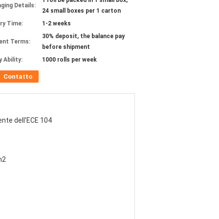
1 roll be packed in 1 small box,
ging Details:
24 small boxes per 1 carton
ery Time:
1-2 weeks
30% deposit, the balance pay
ent Terms:
before shipment
 Ability:
1000 rolls per week
Contatto
tente dell'ECE 104
m2