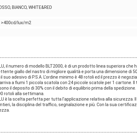
 ROSSO, BIANCO, WHITE&RED
e: >400cd/lux/m2
a LU, il numero di modello BLT2000, è di un prodotto linea superiora che 
lettente giallo del nastro di migliore qualità e porta una dimensione di
il suo adesivo di P.S.A. L'ordine minimo è 48 rotoli ed il prezzo è negozia
arriva a fiumi 1 piccola scatola con 24 piccole scatole per 1 cartone. Il
o il deposito di 30% con il debito di equilibrio prima della spedizione. I
00 rotoli alla settimana.
 LU è la scelta perfetta per tutta l'applicazione relativa alla sicurezza. Il
antieri, la disciplina del traffico, segnalazione e più. Con la sua certifica
rezza.