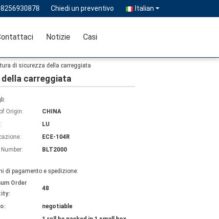
18256930878
Chiedi un preventivo
Italian
ontattaci
Notizie
Casi
tura di sicurezza della carreggiata
 della carreggiata
li:
of Origin:
CHINA
:
LU
icazione:
ECE-104R
 Number:
BLT2000
ni di pagamento e spedizione:
mum Order
48
ity:
o:
negotiable