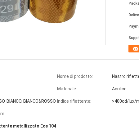
Packa
Deliv
Paym
Supply
Nome di prodotto:
Nastro riflet
Materiale:
Acrilico
SSO, BIANCO, BIANCO&ROSSO
Indice riflettente:
>400cd/lux/
7m
ttente metallizzato Ece 104