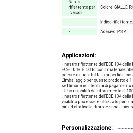
Nastro
riflettente per
Colore: GIALLO,
i veicoli
-
Indice riflettent
-
Adesivo: P.S.A
Applicazioni:
Il nastro riflettente dell'ECE 104 dell
ECE-104R. È fatto con il materiale rif
aderire a quasi tutta la superficie con 
L'imballaggio per questo prodotto è 1 
settimane ed i termini di pagamento son
LU ha un'abilità del rifornimento di 10
Il nastro riflettente dell'ECE 104 della
visibilità può essere utilizzato per i c
più ad alto livello di protezione e sicu
Personalizzazione: