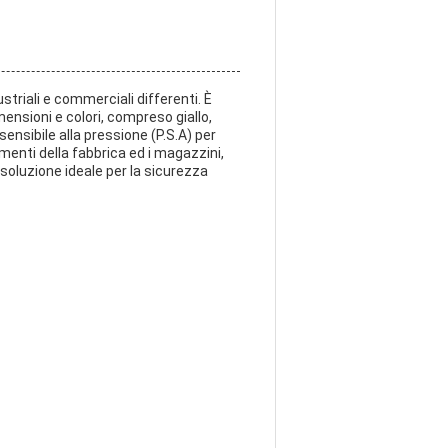
striali e commerciali differenti. È
imensioni e colori, compreso giallo,
ensibile alla pressione (P.S.A) per
imenti della fabbrica ed i magazzini,
a soluzione ideale per la sicurezza