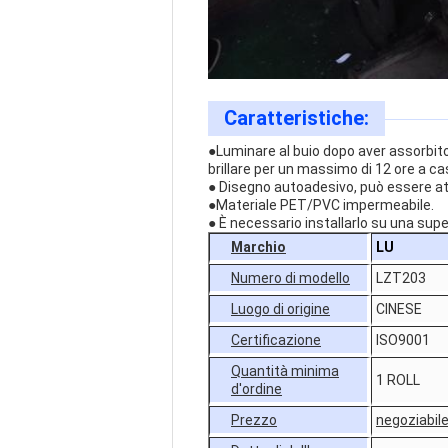
Caratteristiche:
●Luminare al buio dopo aver assorbito 
brillare per un massimo di 12 ore a ca
● Disegno autoadesivo, può essere a
●Materiale PET/PVC impermeabile.
● È necessario installarlo su una super
Marchio
LU
Numero di modello
LZT203
Luogo di origine
CINESE
Certificazione
ISO9001
Quantità minima
1 ROLL
d'ordine
Prezzo
negoziabil