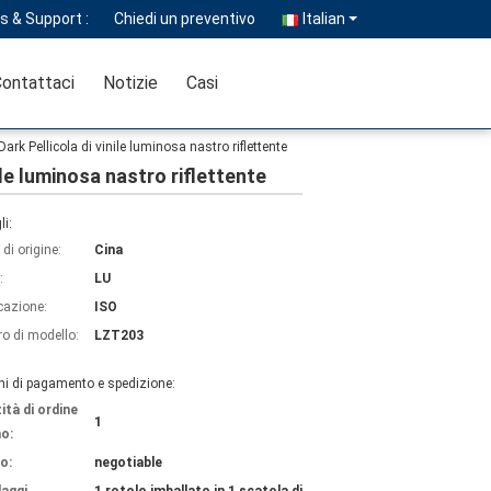
s & Support :
Chiedi un preventivo
Italian
ontattaci
Notizie
Casi
k Pellicola di vinile luminosa nastro riflettente
le luminosa nastro riflettente
li:
di origine:
Cina
:
LU
icazione:
ISO
o di modello:
LZT203
ni di pagamento e spedizione:
ità di ordine
1
o:
o:
negotiable