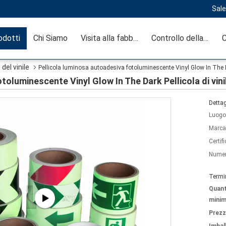
Sale
odotti
Chi Siamo
Visita alla fabbrica
Controllo della qualità
C
del vinile
Pellicola luminosa autoadesiva fotoluminescente Vinyl Glow In The Dar
toluminescente Vinyl Glow In The Dark Pellicola di vini
Dettag
Luogo 
Marca
Certif
Numer
Termi
Quant
minim
Prezz