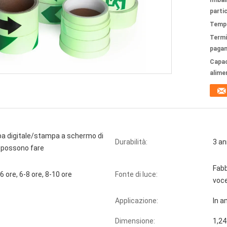
Imbal
partic
Tempi
Termi
paga
Capac
alime
 digitale/stampa a schermo di
Durabilità:
3 an
i possono fare
Fabb
-6 ore, 6-8 ore, 8-10 ore
Fonte di luce:
voc
Applicazione:
In a
Dimensione:
1,24