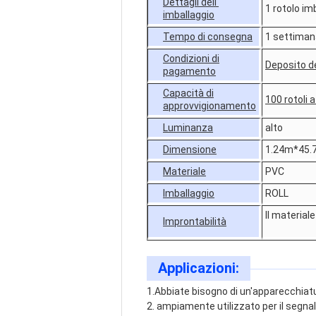
Dettagli dell'
1 rotolo i
imballaggio
Tempo di consegna
1 settiman
Condizioni di
Deposito de
pagamento
Capacità di
100 rotoli 
approvvigionamento
Luminanza
alto
Dimensione
1.24m*45.7
Materiale
PVC
Imballaggio
ROLL
Il material
Improntabilità
Applicazioni:
1.Abbiate bisogno di un'apparecchiatu
2. ampiamente utilizzato per il segnal