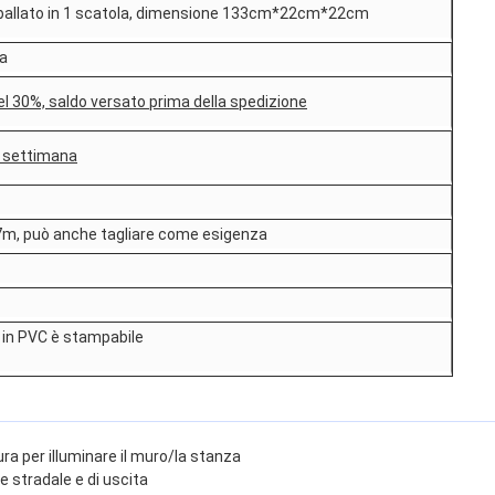
mballato in 1 scatola, dimensione 133cm*22cm*22cm
a
l 30%, saldo versato prima della spedizione
a settimana
m, può anche tagliare come esigenza
e in PVC è stampabile
ra per illuminare il muro/la stanza
e stradale e di uscita