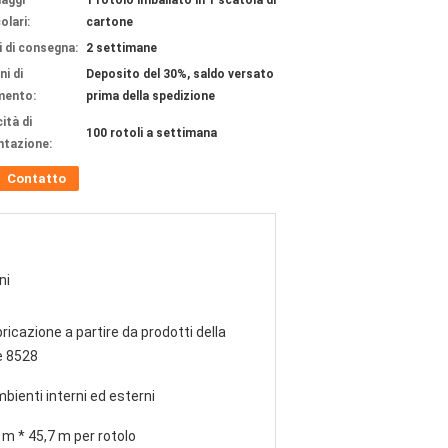
laggi
1 rotolo imballato in 1 scatola di
olari:
cartone
 di consegna:
2 settimane
ni di
Deposito del 30%, saldo versato
mento:
prima della spedizione
ità di
100 rotoli a settimana
ntazione:
Contatto
ni
ricazione a partire da prodotti della
e 8528
mbienti interni ed esterni
 m * 45,7 m per rotolo