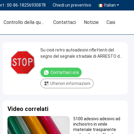
rt :
00-86-18256930878
Chiedi un preventivo
Italian
Controllo della qualità
Contattaci
Notizie
Casi
Su cioè retro autoadesivi riflettenti del
segno del segnale stradale di ARRESTO di
riflessione
Contattaci ora
Ulteriori informazioni
Video correlati
5100 adesivo adesivo ad
inchiostro in vinile
materiale trasparente