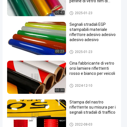
perline di vetro film di
foglio riflettente per il
traffico stradale
Rivestimento riflettente del gra
00:43
2025-01-23
do dell'ingegnere
Segnali stradali EGP
stampabili materiale
riflettore adesivo adesivo
adesivo adesivo
Rivestimento riflettente del EG
00:23
2025-01-23
P
Cina fabbricante di vetro
orsi lamiere riflettenti
rosso e bianco per veicoli
Strati riflettenti del nastro
2024-12-10
00:30
Stampa del nastro
riflettente su misura per i
segnali stradali di traffico
Rivestimento riflettente prisma
2022-08-03