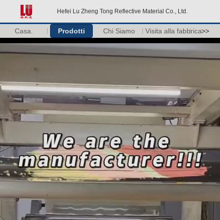
Hefei Lu Zheng Tong Reflective Material Co., Ltd.
Casa.
Prodotti
Chi Siamo
Visita alla fabbrica
>>