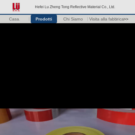
Hefei Lu Zheng Tong Reflective Material Co., Ltd.
Casa.
Prodotti
Chi Siamo
Visita alla fabbrica
>>