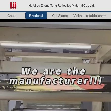
Hefei Lu Zheng Tong Reflective Material Co., Ltd.
Casa.
Prodotti
Chi Siamo
Visita alla fabbrica
>>