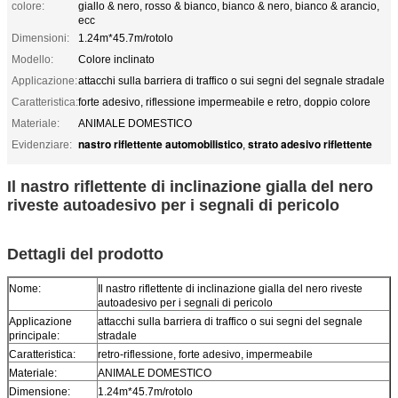
colore:
giallo & nero, rosso & bianco, bianco & nero, bianco & arancio,
ecc
Dimensioni:
1.24m*45.7m/rotolo
Modello:
Colore inclinato
Applicazione:
attacchi sulla barriera di traffico o sui segni del segnale stradale
Caratteristica:
forte adesivo, riflessione impermeabile e retro, doppio colore
Materiale:
ANIMALE DOMESTICO
nastro riflettente automobilistico
strato adesivo riflettente
Evidenziare:
,
Il nastro riflettente di inclinazione gialla del nero
riveste autoadesivo per i segnali di pericolo
Dettagli del prodotto
Nome:
Il nastro riflettente di inclinazione gialla del nero riveste
autoadesivo per i segnali di pericolo
Applicazione
attacchi sulla barriera di traffico o sui segni del segnale
principale:
stradale
Caratteristica:
retro-riflessione, forte adesivo, impermeabile
Materiale:
ANIMALE DOMESTICO
Dimensione:
1.24m*45.7m/rotolo