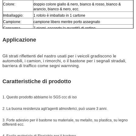
Colore:
doppio colore giallo & nero, bianco & rosso, bianco &
arancio, bianco & nero, ecc.
Imballaggio:
1 rotolo è imballato in 1 cartone
Campione:
campione libero mentre porto assegnato
Consegna
7 giorni, secondo la quantità di ordine
Applicazione
Gli strati riflettenti del nastro usati per i veicoli gradiscono le
automobili, i camion, i rimorchi, o il bastone per i segnali stradali,
barriera di traffico come segni warnning.
Caratteristiche di prodotto
1. Questo prodotto abbiamo lo SGS ccc di iso
2. La buona resistenza agli'agenti atmosferici, può usare 3 anni.
3. Forte adesivo per il bastone su materiale, su metallo, su plastica, su legno
differenti ecc.
4. Facile materiale di Flexiable per il bastone