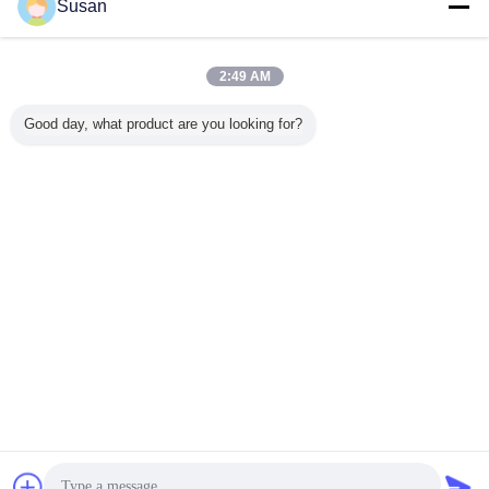
Susan
Caratteristiche di prodotto
2:49 AM
1. Questo prodotto abbiamo lo SGS ccc di iso
Good day, what product are you looking for?
2. La buona resistenza agli'agenti atmosferici, può usare 3 anni.
3. Forte adesivo per il bastone ecc. legno differente del materiale, del metallo,
del plastica.
4. Materiale di Flexiable facile per il bastone
Vantaggi competitivi
1. Offriamo i prodotti di qualità al prezzo competitivo.
2. Buon servizio di dopo-vendita.