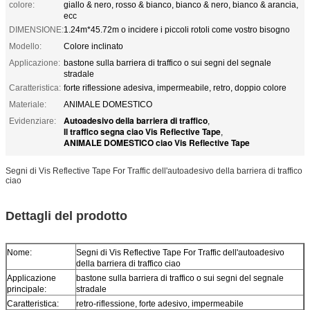
colore:
giallo & nero, rosso & bianco, bianco & nero, bianco & arancia,
ecc
DIMENSIONE:
1.24m*45.72m o incidere i piccoli rotoli come vostro bisogno
Modello:
Colore inclinato
Applicazione:
bastone sulla barriera di traffico o sui segni del segnale
stradale
Caratteristica:
forte riflessione adesiva, impermeabile, retro, doppio colore
Materiale:
ANIMALE DOMESTICO
Autoadesivo della barriera di traffico
Evidenziare:
,
Il traffico segna ciao Vis Reflective Tape
,
ANIMALE DOMESTICO ciao Vis Reflective Tape
Segni di Vis Reflective Tape For Traffic dell'autoadesivo della barriera di traffico
ciao
Dettagli del prodotto
Nome:
Segni di Vis Reflective Tape For Traffic dell'autoadesivo
della barriera di traffico ciao
Applicazione
bastone sulla barriera di traffico o sui segni del segnale
principale:
stradale
Caratteristica:
retro-riflessione, forte adesivo, impermeabile