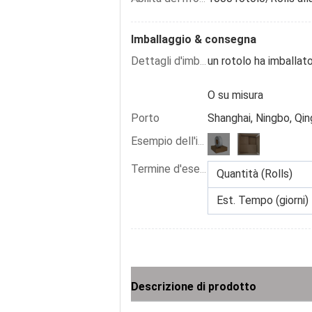
Imballaggio & consegna
un rotolo ha imballat
Dettagli d'imballaggio
O su misura
Porto
Shanghai, Ningbo, Qi
Esempio dell'immagine:
Termine d'esecuzione:
Quantità (Rolls)
Est. Tempo (giorni)
Descrizione di prodotto