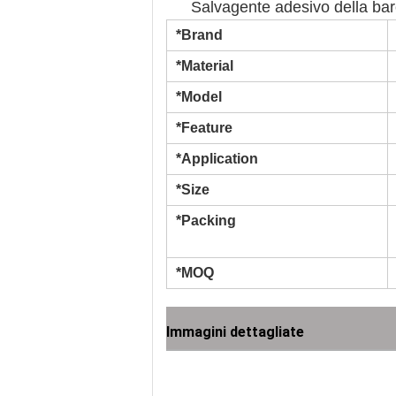
Salvagente adesivo della barc
*Brand
*Material
*Model
*Feature
*Application
*Size
*Packing
*MOQ
Immagini dettagliate