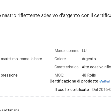
lettente adesivo d'argento con il certificato di CISLM
te nastro riflettente adesivo d'argento con il certif
LU
Marca commerciale:
Colore:
Argento
bastone sul prodotto marittimo, come la barca, nave, salvagente, palo della neve
Caratteristica:
a pressione
MOQ:
48 Rolls
Certificazione di prodotto
Il ccc ha certificato.
Dal 2016-07
a settimana