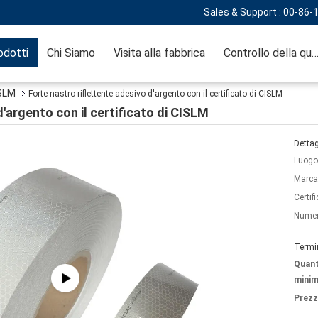
Sales & Support :
00-86-
odotti
Chi Siamo
Visita alla fabbrica
Controllo della qual
ISLM
Forte nastro riflettente adesivo d'argento con il certificato di CISLM
d'argento con il certificato di CISLM
Dettag
Luogo 
Marca
Certif
Numer
Termi
Quant
minim
Prezz