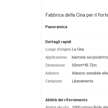
Fabbrica della Cina per il forte nastro rif
Fabbrica della Cina per il for
Panoramica
Dettagli rapidi
Luogo d'origine:
La Cina
Applicazione:
Dimensione:
50mm*45.72m
Adesivo:
Adesivo sensibile all
Campione:
Liberamente
Abilità del rifornimento
1000 rotolo/Rolls all
Abilità del rifornimento: