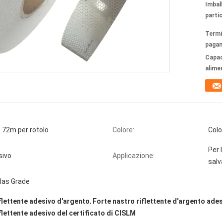
Imbal
partic
Termi
paga
Capac
alime
72m per rotolo
Colore:
Colo
Per l
sivo
Applicazione:
salv
las Grade
flettente adesivo d'argento
,
Forte nastro riflettente d'argento ade
flettente adesivo del certificato di CISLM