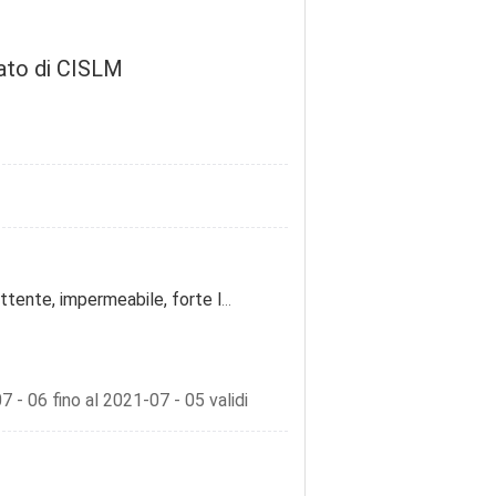
icato di CISLM
Alto adesivo riflettente, impermeabile, forte leggero
 - 06 fino al 2021-07 - 05 validi