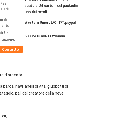
laggi
scatola, 24 cartoni del packedin
olari:
uno dei rotoli
ni di
Western Union, L/C, T/T.paypal
mento:
ità di
5000rolls alla settimana
ntazione:
Contatto
re d'argento
a barca, navi, anelli di vita, giubbotti di
ataggio, pali del creatore della neve
sivo
,