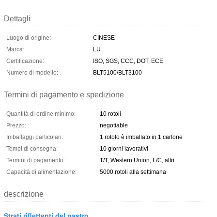
Dettagli
Luogo di origine:
CINESE
Marca:
LU
Certificazione:
ISO, SGS, CCC, DOT, ECE
Numero di modello:
BLT5100/BLT3100
Termini di pagamento e spedizione
Quantità di ordine minimo:
10 rotoli
Prezzo:
negotiable
Imballaggi particolari:
1 rotolo è imballato in 1 cartone
Tempi di consegna:
10 giorni lavorativi
Termini di pagamento:
T/T, Western Union, L/C, altri
Capacità di alimentazione:
5000 rotoli alla settimana
descrizione
Strati riflettenti del nastro