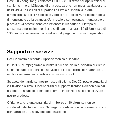
Hefei Lu Zheng Tong, certificato DOT-C2 e utilizzato per applicazioni su
camion e rimorchi.Dispone di una costruzione non metallizzata per una
riflettività e una visibilità superioriIl nastro è disponibile in due
dimensioni: 6 pollici * 6 pollici e 7 pollici * 11 pollici.50 a seconda della
dimensione e della quantità. Ogni rotolo è confezionato in una scatola
piccola e 24 scatole sono confezionate in un cartone. Il tempo di
consegna è normalmente di una settimana. La capacità di fornitura è di
1000 rotoli a settimana. Le condizioni di pagamento sono negoziabili.
Supporto e servizi:
Dot C2 Nastro riflettente Supporto tecnico e servizio
In Dot C2, ci impegniamo a fornire il più alto livello di servizio al cliente.
Offriamo supporto tecnico e servizio per i nostri clienti per garantire la
migliore esperienza possibile con i nostri prodotti.
Se avete domande sul nostro nastro riflettente Dot C2, potete contattarci
via telefono o email.Il nostro team di supporto tecnico è disponibile per
rispondere a tutte le domande e fornire indicazioni su come utilizzare il
nostro prodotto.
Offriamo anche una garanzia di rimborso di 30 giorni se non sei
soddisfatto del tuo acquisto.Si prega di contattarci e lavoreremo con voi
per garantire una soluzione soddisfacente.