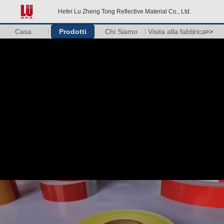
Hefei Lu Zheng Tong Reflective Material Co., Ltd.
Casa.
Prodotti
Chi Siamo
Visita alla fabbrica
>>