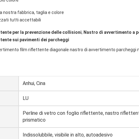
pio colore
 nostra fabbrica, taglia e colore
zati tutti accettabili
ttente per la prevenzione delle collisioni
,
Nastro di avvertimento a pe
ettente sui pavimenti dei parcheggi
vertimento film riflettente diagonale nastro di avvertimento parcheggi 
Anhui, Cina
LU
Perline di vetro con foglio riflettente, nastro rifletten
prismatico
Indissolubbile, visibile in alto, autoadesivo