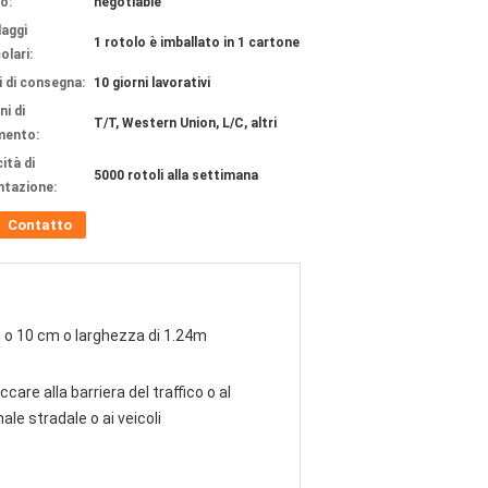
o:
negotiable
laggi
1 rotolo è imballato in 1 cartone
olari:
 di consegna:
10 giorni lavorativi
ni di
T/T, Western Union, L/C, altri
mento:
ità di
5000 rotoli alla settimana
ntazione:
Contatto
o 10 cm o larghezza di 1.24m
ccare alla barriera del traffico o al
ale stradale o ai veicoli