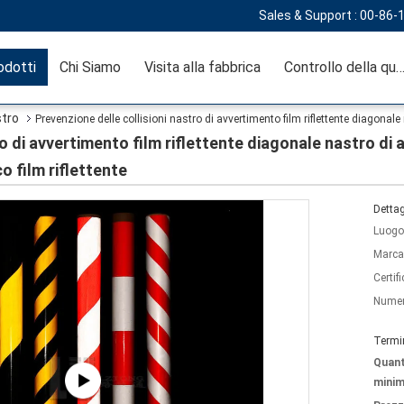
Sales & Support :
00-86-
odotti
Chi Siamo
Visita alla fabbrica
Controllo della qual
stro
Prevenzione delle collisioni nastro di avvertimento film riflettente diagona
ro di avvertimento film riflettente diagonale nastro di
o film riflettente
Dettag
Luogo 
Marca
Certif
Numer
Termi
Quant
minim