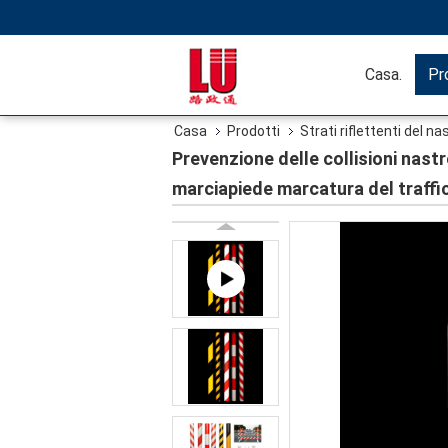
Casa.
Pr
Casa
Prodotti
Strati riflettenti del na
marcatura del traffico film riflettente
Prevenzione delle collisioni nast
marciapiede marcatura del traffic