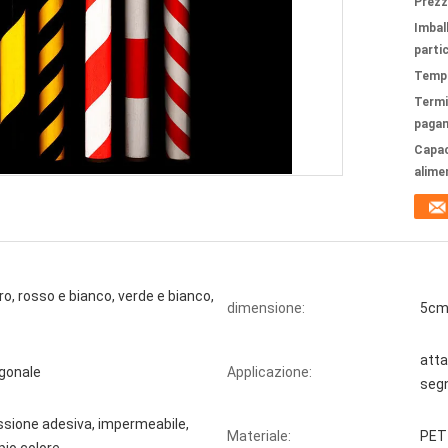
Prezz
Imbal
partic
Tempi
Termi
paga
Capac
alime
ero, rosso e bianco, verde e bianco,
dimensione:
5cm 
atta
agonale
Applicazione:
segn
essione adesiva, impermeabile,
Materiale:
PET