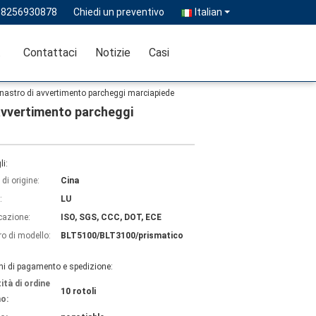
18256930878
Chiedi un preventivo
Italian
ità
Contattaci
Notizie
Casi
le nastro di avvertimento parcheggi marciapiede
 avvertimento parcheggi
li:
di origine:
Cina
:
LU
icazione:
ISO, SGS, CCC, DOT, ECE
o di modello:
BLT5100/BLT3100/prismatico
ni di pagamento e spedizione:
ità di ordine
10 rotoli
o: