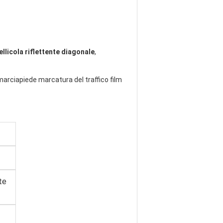
llicola riflettente diagonale
,
marciapiede marcatura del traffico film
te