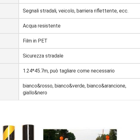
Segnali stradali, veicolo, barriera riflettente, ecc.
Acqua resistente
Film in PET
Sicurezza stradale
1.24*45.7m, può tagliare come necessario
bianco&rosso, bianco&verde, bianco&arancione,
giallo&nero